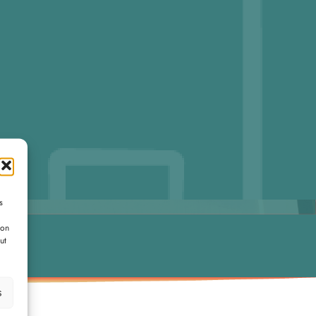
s
ion
ut
s