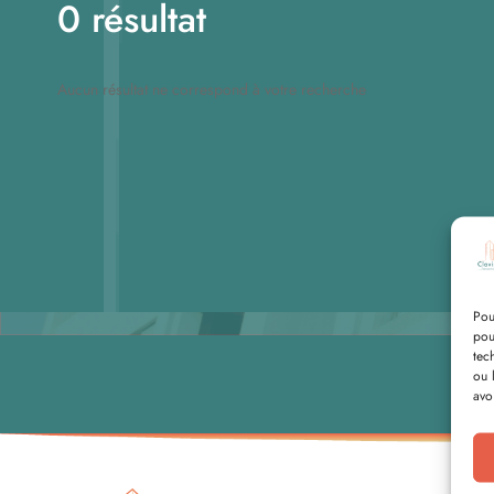
0 résultat
Aucun résultat ne correspond à votre recherche
Pou
pou
tec
ou 
avo