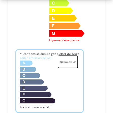
C
D
E
F
G
Logement énergivore
* Dont émissions de gaz à effet de serre
Faible émission de GES
KgéqCO2 / m².an
A
B
C
D
E
F
G
Forte émission de GES