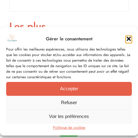
Les plus
Gérer le consentement
Jardin
Pour offrir les meilleures expériences, nous utilisons des technologies telles
que les cookies pour stocker et/ou accéder aux informations des appareils. Le
fait de consentir à ces technologies nous permettra de traiter des données
telles que le comportement de navigation ou les ID uniques sur ce site. Le fait
de ne pas consentir ou de retirer son consentement peut avoir un effet négatif
Diagnostic énergétique
sur certaines caractéristiques et fonctions.
du bien
Accepter
Refuser
Diagnostic de performance énergétique
Voir les préférences
Logement économe
A
Politique de cookies
B