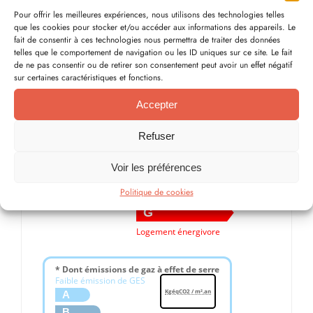
du bien
Pour offrir les meilleures expériences, nous utilisons des technologies telles
que les cookies pour stocker et/ou accéder aux informations des appareils. Le
fait de consentir à ces technologies nous permettra de traiter des données
telles que le comportement de navigation ou les ID uniques sur ce site. Le fait
Diagnostic de performance énergétique
de ne pas consentir ou de retirer son consentement peut avoir un effet négatif
Logement économe
sur certaines caractéristiques et fonctions.
A
Accepter
B
C
Refuser
D
Voir les préférences
E
F
Politique de cookies
G
Logement énergivore
* Dont émissions de gaz à effet de serre
Faible émission de GES
KgéqCO2 / m².an
A
B